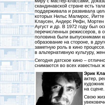
миру с мастер-классами, доказ
скандинавской стране есть тал
поддерживала и развивала цела
которых Нильс Малмрос, Йитте 
Клаусен, Андерс Рефн, Мортен
Аугуст и др. В 1972 году был о
перечисленных режиссеров, в 
половина были выпускниками 
образование на стороне, в дру
заметную роль в кино процессе
в альтернативную культуру, же
Сегодня датское кино – отлич
снимаются во всех известных ж
Эрик Кла
актер, ре
художник
на сцене.
Свою жиз
увековеч