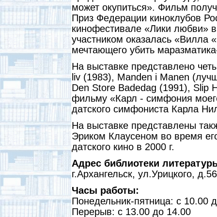
может окупиться». Фильм получ
Приз Федерации киноклубов Ро
кинофестивале «Лики любви» в
участником оказалась «Вилла 
мечтающего убить маразматика-
На выставке представлено четы
liv (1983), Manden i Mаnen (лу
Den Store Badedag (1991), Slip 
фильму «Карл - симфония моего
датского симфониста Карла Ни
На выставке представлены так
Эриком Клаусеном во время его
датского кино в 2000 г.
Адрес библиотеки литератур
г.Архангельск, ул.Урицкого, д.
Часы работы:
Понедельник-пятница: с 10.00 д
Перерыв: с 13.00 до 14.00