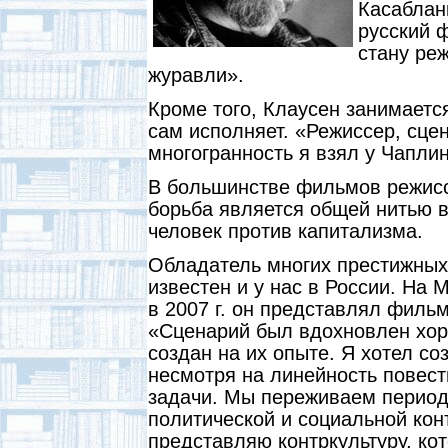
Касаблан
русский ф
стану ре
журавли».
Кроме того, Клаусен занимаетс
сам исполняет. «Режиссер, сцен
многогранность я взял у Чаплин
В большинстве фильмов режисс
борьба является общей нитью 
человек против капитализма.
Обладатель многих престижных
известен и у нас в России. На
в 2007 г. он представлял фил
«Сценарий был вдохновлен хо
создан на их опыте. Я хотел с
несмотря на линейность повест
задачи. Мы переживаем период,
политической и социальной кон
представляю контркультуру, кот