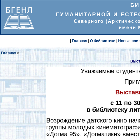
БИ
ГУМАНИТАРНОЙ И ЕСТЕ
Северного (Арктическ
имени 
|
Главная
|
О библиотеке
|
Новые пос
Главная
>
Выст
Уважаемые студенты
Приг
Выставк
с 11 по 3
в библиотеку ли
Возрождение датского кино нача
группы молодых кинематографи
«Догма 95». «Догматики» вмест