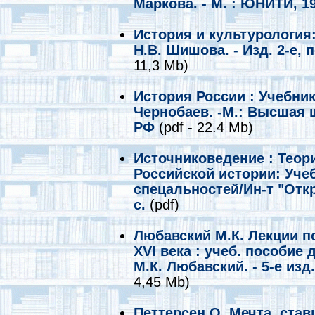
Маркова. - М. : ЮНИТИ, 1
История и культурология:
Н.В. Шишова. - Изд. 2-е, п
11,3 Mb)
История России : Учебник 
Чернобаев. -М.: Высшая ш
РФ
(pdf - 22.4 Mb)
Источниковедение : Теор
Российской истории: Уче
спецальностей/Ин-т "Откр
c.
(pdf)
Любавский М.К. Лекции п
XVI века : учеб. пособие д
М.К. Любавский. - 5-е изд.
4,45 Mb)
Петтерсен О. Мечта, ста