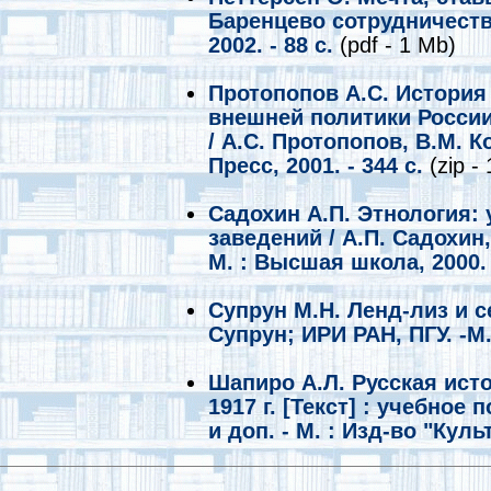
Баренцево сотрудничество
2002. - 88 с.
(pdf - 1 Mb)
Протопопов А.С. Истори
внешней политики России,
/ А.С. Протопопов, В.М. К
Пресс, 2001. - 344 с.
(zip -
Садохин А.П. Этнология: 
заведений / А.П. Садохин, 
М. : Высшая школа, 2000. 
Супрун М.Н. Ленд-лиз и се
Супрун; ИРИ РАН, ПГУ. -М.
Шапиро А.Л. Русская ист
1917 г. [Текст] : учебное п
и доп. - М. : Изд-во "Куль