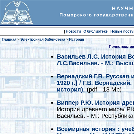
НАУЧН
Поморского государственн
|
Новости
|
О библиотеке
|
Новые посту
Главная
>
Электронная библиотека
>
История
Полнотекстов
Васильев Л.С. История Вос
Л.С.Васильев. - М.: Высша
Вернадский Г.В. Русская и
1920 г.] / Г.В. Вернадский.
история).
(pdf - 13 Mb)
Виппер Р.Ю. История дре
История древнего мира/ Р.
Васильев. - М.: Республика,
Всемирная история : учебн